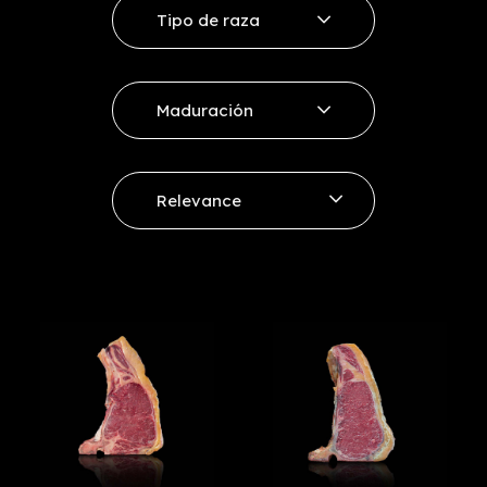
Tipo de raza
Entrecote
Vaca Rubia
Sirloin
Maduración
Vaca Minhota
Other cuts
+ 12 días
Vacum Selección
Relevance
+ 21 - 30 días
Price, low to high
+ 30 - 45 días
Price, high to low
+ 60 días
Reference, A to Z
+45 - 60
Reference, Z to A