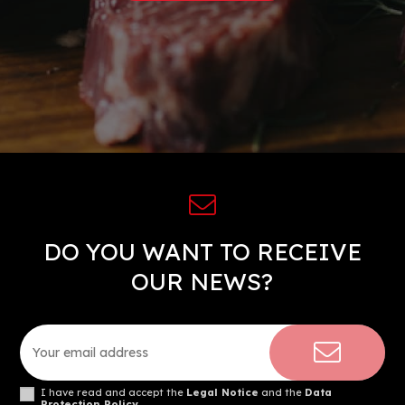
DO YOU WANT TO RECEIVE
OUR NEWS?
I have read and accept the
Legal Notice
and the
Data
Protection Policy
.