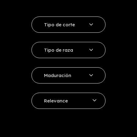
Tipo de corte
Ribeye
Tipo de raza
Entrecote
Vaca Rubia
Sirloin
Maduración
Vaca Minhota
Other cuts
+ 12 días
Vacum Selección
Relevance
+ 21 - 30 días
Price, low to high
+ 30 - 45 días
Price, high to low