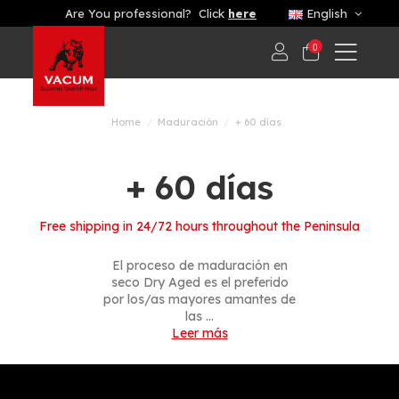
Are You professional? Click
here
English
0
Home
Maduración
+ 60 días
+ 60 días
Free shipping in 24/72 hours throughout the Peninsula
El proceso de
maduración en
seco Dry Aged
es el preferido
por los/as mayores amantes de
las ...
Leer más