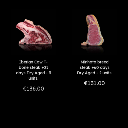
Price, high to low
+ 60 días
Reference, A to Z
+45 - 60
Reference, Z to A
Iberian Cow T-
Minhota breed
bone steak +21
steak +60 days
days Dry Aged - 3
Dry Aged - 2 units.
units.
€131.00
€136.00