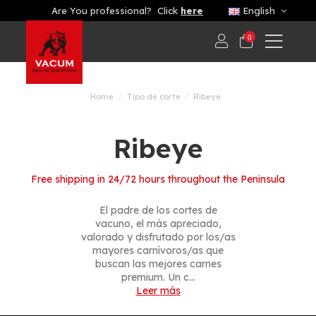
Are You professional? Click
here
English
0
Home
Tipo de corte
Ribeye
Ribeye
Free shipping in 24/72 hours throughout the Peninsula
El padre de los cortes de
vacuno, el más apreciado,
valorado y disfrutado por los/as
mayores carnívoros/as que
buscan las mejores carnes
premium. Un c...
Leer más