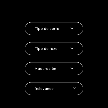
Tipo de corte
Ribeye
Tipo de raza
Entrecote
Vaca Rubia
Sirloin
Maduración
Vaca Minhota
Other cuts
+ 12 días
Vacum Selección
Relevance
+ 21 - 30 días
Price, low to high
+ 30 - 45 días