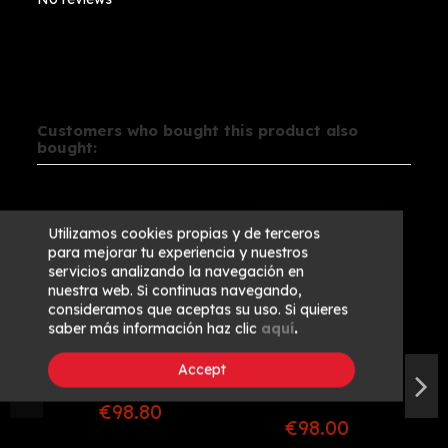
Customers who bought this product also
bought:
Utilizamos cookies propias y de terceros
para mejorar tu experiencia y nuestros
servicios analizando la navegación en
nuestra web. Si continuas navegando,
consideramos que aceptas su uso. Si quieres
saber más información haz clic
aquí
.
Entrecote with
Sirloin Vacum
Accept
bone - 5 units.
Selection - 8
units.
€98.80
€98.00