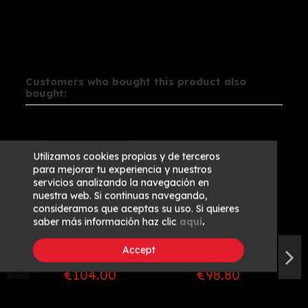
Customers who bought this product also
bought:
Utilizamos cookies propias y de terceros
para mejorar tu experiencia y nuestros
servicios analizando la navegación en
nuestra web. Si continuas navegando,
consideramos que aceptas su uso. Si quieres
saber más información haz clic
aquí
.
T-bone - 4
Entrecote with
Accept
units.
bone - 5 units.
€104.00
€98.80