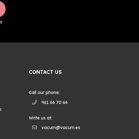
y
.
CONTACT US
Call our phone:
961 66 70 66
s
Write us at:
vacum@vacum.es