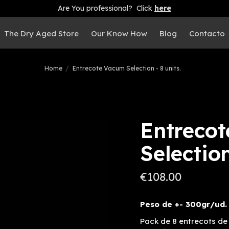
Are You professional? Click
here
The Dry Aged Store
Our Know How
Blog
Contacto
Home
Entrecote Vacum Selection - 8 units.
Entreco
Selection
€108.00
Peso de +- 300gr/ud.
Pack de 8 entrecots d