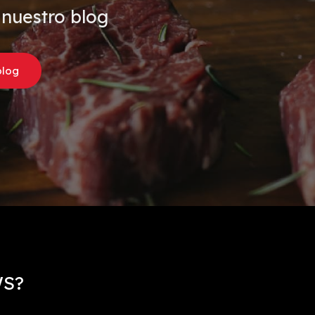
 nuestro blog
blog
WS?