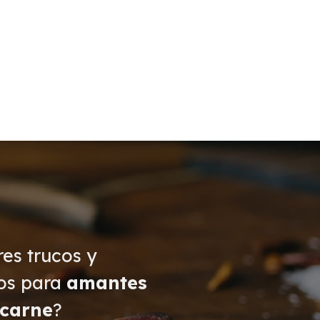
res trucos y
os para
amantes
 carne
?