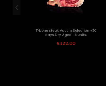
T-bone steak Vacum Selection +30
days Dry Aged - 3 units.
€122.00