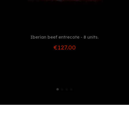
Iberian beef entrecote - 8 units.
€127.00