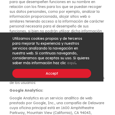
para que desempeñen funciones en su nombre en
relación con los fines para los que se puedan recoger
sus datos personales, como por ejemplo, analizar la
información proporcionada, alojar sitios web o
similares teniendo acceso a la información de carácter
personal necesaria para el desempeño de sus
funciones, si bien no podrán utilizar dicha información
para ningún otro fin regulando nuestras relaciones con
Utilizamos cookies propias y de terceros
tales terceros de manera que se cumpla la normativa
para mejorar tu experiencia y nuestros
aplicable en materia de protección de datos de
servicios analizando la navegación en
carácter personal.
nuestra web. Si continuas navegando,
consideramos que aceptas su uso. Si quieres
Nuestro Web Site utiliza servidores publicitarios con el
saber más información haz clic
aquí
.
fin de facilitar contenidos comerciales que el usuario
visualiza en nuestras páginas. Dichos servidores
publicitarios, utilizan cookies que le permiten adaptar
Accept
los contenidos publicitarios a los perfiles demográficos
de los usuarios:
Google Analytics:
Google Analytics es un servicio analítico de web
prestado por Google, Inc., una compañía de Delaware
cuya oficina principal está en 1600 Amphitheatre
Parkway, Mountain View (California), CA 94043,