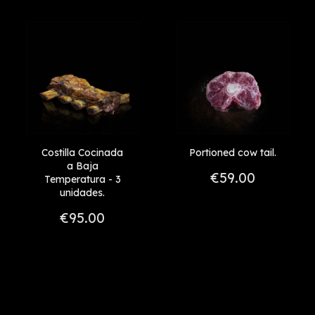
Price, high to low
+ 60 días
Reference, A to Z
+45 - 60
Reference, Z to A
Costilla Cocinada
Portioned cow tail.
a Baja
€59.00
Temperatura - 3
unidades.
€95.00