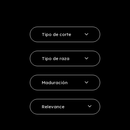
Tipo de corte
Ribeye
Tipo de raza
Entrecote
Vaca Rubia
Sirloin
Maduración
Vaca Minhota
Other cuts
+ 12 días
Vacum Selección
Relevance
+ 21 - 30 días
Price, low to high
+ 30 - 45 días