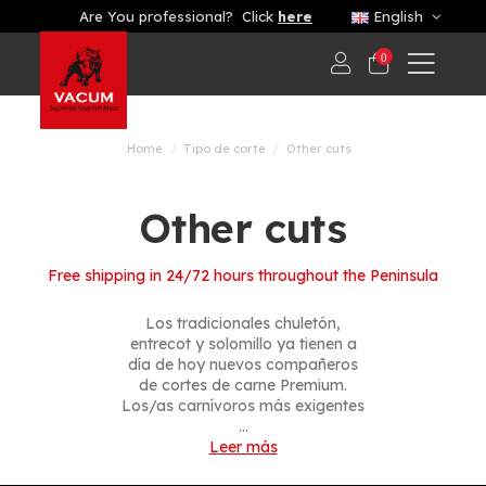
Are You professional? Click
here
English
0
Home
Tipo de corte
Other cuts
Other cuts
Free shipping in 24/72 hours throughout the Peninsula
Los tradicionales chuletón,
entrecot y solomillo ya tienen a
día de hoy nuevos compañeros
de cortes de carne Premium.
Los/as carnívoros más exigentes
...
Leer más