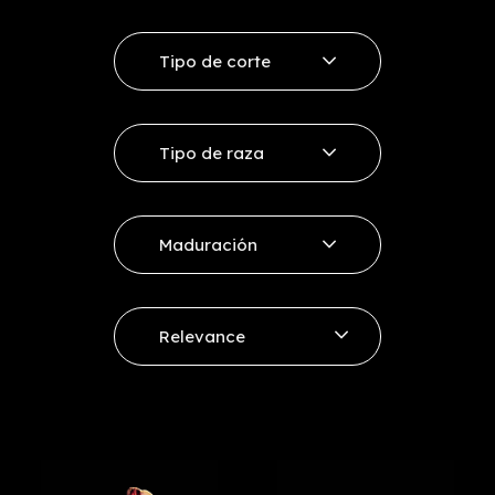
Tipo de corte
Ribeye
Tipo de raza
Entrecote
Vaca Rubia
Sirloin
Maduración
Vaca Minhota
Other cuts
+ 12 días
Vacum Selección
Relevance
+ 21 - 30 días
Price, low to high
+ 30 - 45 días
Price, high to low
+ 60 días