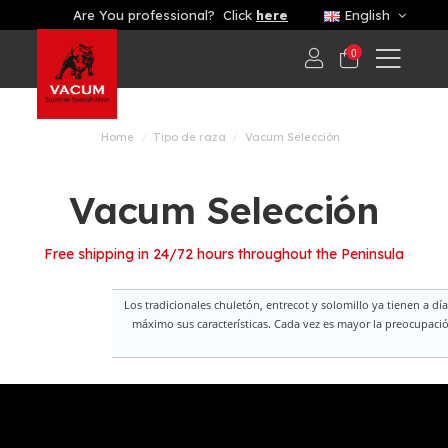
Are You professional? Click
here
English
0
Home
Tipo de raza
Vacum Selección
Vacum Selección
Free shipping in 24/72 hours throughout the Peninsula
Los tradicionales chuletón, entrecot y solomillo ya tienen a 
máximo sus características. Cada vez es mayor la preocupació