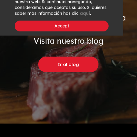
nuestra web. Si continuas navegando,
consideramos que aceptas su uso. Si quieres
saber más información haz clic
aquí
.
¿Quieres trucos y eventos para
Accept
amantes de la carne
?
Visita nuestro blog
Ir al blog