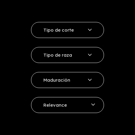
Tipo de corte
Ribeye
Tipo de raza
Entrecote
Vaca Rubia
Sirloin
Maduración
Vaca Minhota
Other cuts
+ 12 días
Vacum Selección
Relevance
+ 21 - 30 días
Price, low to high
+ 30 - 45 días