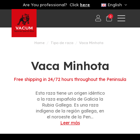
Are You professional? Click
here
English
0
Home
Tipo de raza
Vaca Minhota
Vaca Minhota
Free shipping in 24/72 hours throughout the Peninsula
Esta raza tiene un origen idéntico
a la raza española de Galicia la
Rubia Gallega. Es una raza
indígena de la región gallega, en
el noroeste de la Pen...
Leer más