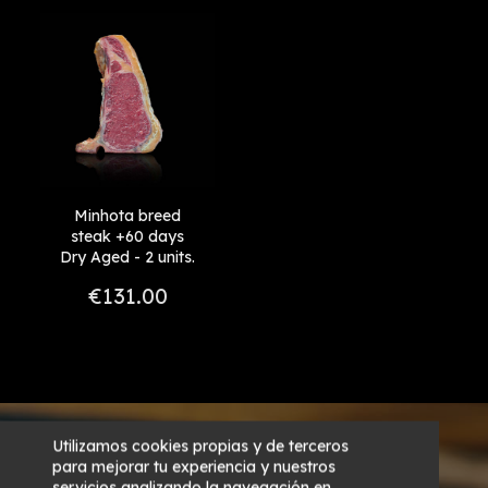
Price, high to low
+ 60 días
Reference, A to Z
+45 - 60
Reference, Z to A
Minhota breed
steak +60 days
Dry Aged - 2 units.
€131.00
Utilizamos cookies propias y de terceros
para mejorar tu experiencia y nuestros
servicios analizando la navegación en