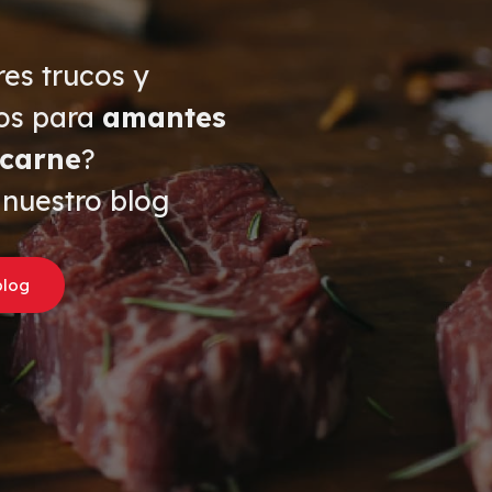
res trucos y
os para
amantes
 carne
?
 nuestro blog
blog