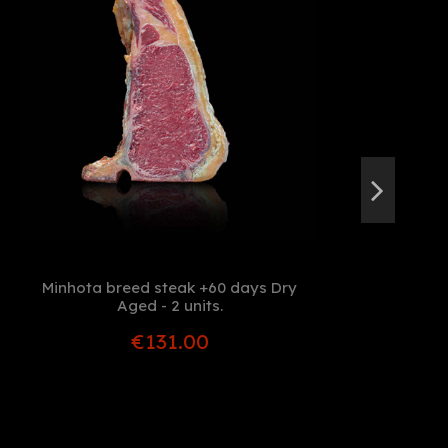
Minhota breed steak +60 days Dry
Py
Aged - 2 units.
€131.00