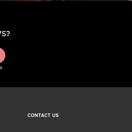
WS?
y
.
CONTACT US