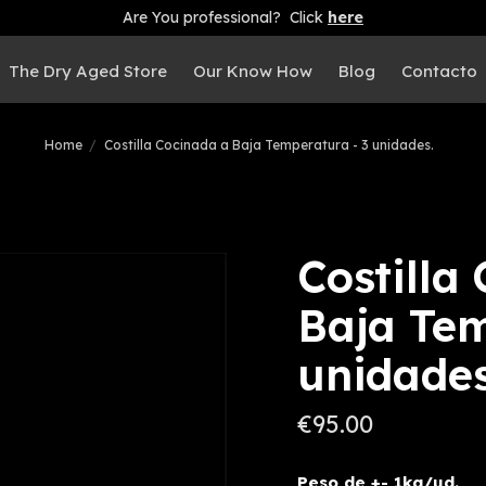
Are You professional? Click
here
The Dry Aged Store
Our Know How
Blog
Contacto
Home
Costilla Cocinada a Baja Temperatura - 3 unidades.
Costilla
Baja Tem
unidades
€95.00
Peso de +- 1kg/ud.