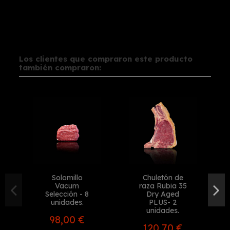
Los clientes que compraron este producto
también compraron:
Solomillo
Chuletón de
Vacum
raza Rubia 35
Selección - 8
Dry Aged
unidades.
PLUS- 2
unidades.
98,00 €
120,70 €