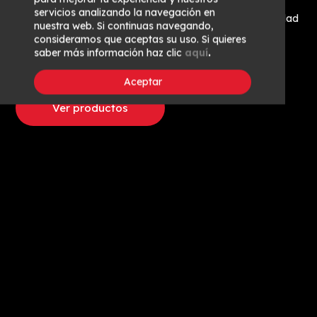
servicios analizando la navegación en
Desde Vacum Carnes de Lujo queremos dar la oportunidad
nuestra web. Si continuas navegando,
de disfrutar de las mejores carnes directamente en tu
consideramos que aceptas su uso. Si quieres
domicilio. Carnes de vacuno español
premium
y de las
saber más información haz clic
aquí
.
mejores razas autóctonas de la
Península Ibérica
.
Aceptar
Ver productos