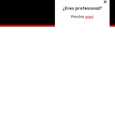
¿Eres profesional?
Pincha
aquí
Envíos gratuitos en 24/72 horas a toda la Península
Nuestros
destacados de hoy