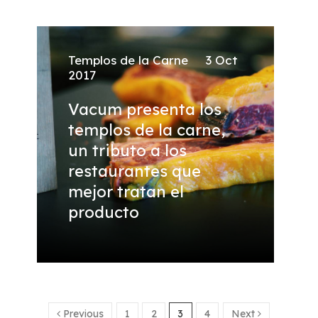
Templos de la Carne
3 Oct
2017
Vacum presenta los
templos de la carne,
un tributo a los
restaurantes que
mejor tratan el
producto
Previous
1
2
3
4
Next