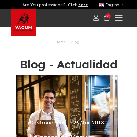
Are You professional? Click
here
English
0
Home
Blog
Blog - Actualidad
Gastronomías
23 Mar 2018