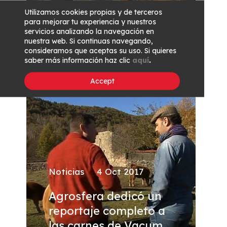
presente con la mejor
Utilizamos cookies propias y de terceros
carne del mundo en
para mejorar tu experiencia y nuestros
servicios analizando la navegación en
Anuga 2017
nuestra web. Si continuas navegando,
consideramos que aceptas su uso. Si quieres
saber más información haz clic
aquí
.
Accept
Noticias
4 Oct 2017
Agrosfera dedicó un
reportaje completo a
las carnes de Vacum