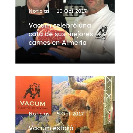
Noticias
10 Oct 2017
Vacum celebró una
cata de sus mejores
carnes en Almería
Noticias
5 Oct 2017
Vacum estará