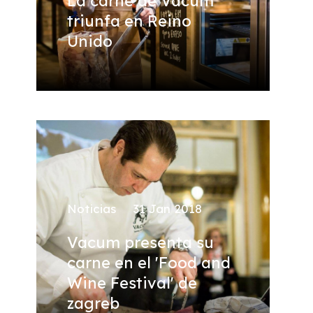
La carne de Vacum
triunfa en Reino
Unido
Noticias
31 Jan 2018
Vacum presenta su
carne en el 'Food and
Wine Festival' de
zagreb