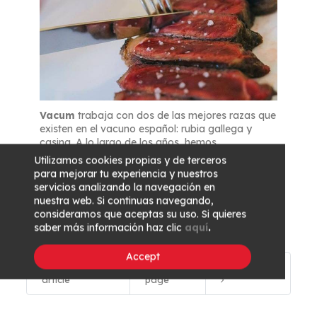
Vacum
trabaja con dos de las mejores razas que
existen en el vacuno español: rubia gallega y
casina. A lo largo de los años, hemos
desarrollado un sistema de maduración único
Utilizamos cookies propias y de terceros
controlando muchos más factores que la
para mejorar tu experiencia y nuestros
temperatura y la humedad para ofrecer un
servicios analizando la navegación en
producto de primera calidad. Más información
nuestra web. Si continuas navegando,
aquí
.
consideramos que aceptas su uso. Si quieres
saber más información haz clic
aquí
.
Accept
Previous
Main
Next article
article
page