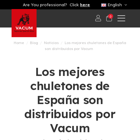
Are You professional? Click
here
English
0
Home
Blog
Noticias
Los mejores chuletones de España
son distribuidos por Vacum
Los mejores
chuletones de
España son
distribuidos por
Vacum