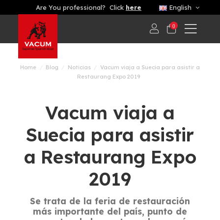
Are You professional? Click
here
English
0
Home
Blog
Noticias
Vacum viaja a Suecia para asistir a
Restaurang Expo 2019
Vacum viaja a
Suecia para asistir
a Restaurang Expo
2019
Se trata de la feria de restauración
más importante del país, punto de