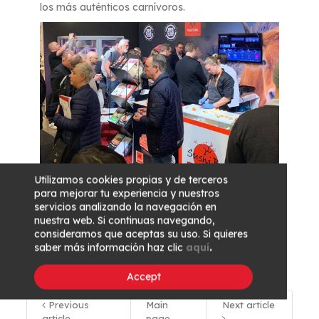
los más auténticos carnívoros.
Utilizamos cookies propias y de terceros
Restaurang Expo es el lugar donde encontrar
para mejorar tu experiencia y nuestros
inspiración, las últimas tendencias y conocer
servicios analizando la navegación en
nuevos contactos de interés del sector de la
nuestra web. Si continuas navegando,
restauración. Pone a disposición de sus asistentes
consideramos que aceptas su uso. Si quieres
múltiples conferencias, catas de producto y
saber más información haz clic
aquí
.
talleres, entre otros. Una visita recomendada.
Accept
Previous
Main
Next article
article
page